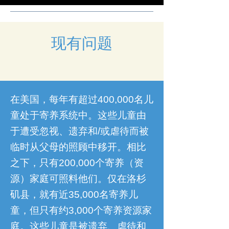
现有问题
在美国，每年有超过400,000名儿
童处于寄养系统中。这些儿童由
于遭受忽视、遗弃和/或虐待而被
临时从父母的照顾中移开。相比
之下，只有200,000个寄养（资
源）家庭可照料他们。仅在洛杉
矶县，就有近35,000名寄养儿
童，但只有约3,000个寄养资源家
庭。这些儿童是被遗弃、虐待和