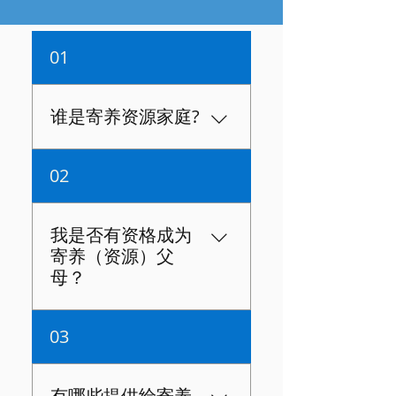
01
谁是寄养资源家庭?
寄养（资源）父母是为孩子
02
提供临时安全、稳定和充满
爱的家庭的人。当孩子原生
家庭内的问题得到解决时，
我是否有资格成为
您将帮助他们与亲生父母或
寄养（资源）父
家庭成员重聚。成为寄养父
母？
母是一项重大责任。KFAM为
寄养父母提供个人培训、支
较为灵活的时间、有幽默
03
持、财务和医疗援助。
感、愿意成长和学习的意
愿，以及致力于为孩子提供
安全、稳定、呵护和充满爱
有哪些提供给寄养