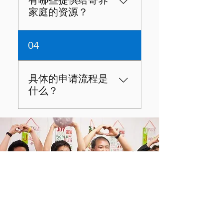
的家庭。 您可以是单身、已
家庭的资源？
婚、离异或与伴侣同居。 您
可以住在公寓或房子里，只
个人支持 您的社工将在准备
04
要有足够的空间供孩子居
寄养的过程中为您提供培训
住。 没有最低收入要求，但
和支持。您还将与您可能需
您必须有能力自己自足。 对
要的社区资源建立联系。如
具体的申请流程是
于工作中的寄养（资源）父
果您最终领养了一个孩子，
什么？
母，需要做出适当的儿童看
领养家庭将获得领养后的服
护安排。 您可以是任何种
务。 经济/医疗支援 您寄养的
族、民族、文化、宗教、性
成为资源家庭父母（即寄养
孩子有独立的医疗和牙科保
取向或性别认同。
和/或领养父母）是没有费用
险，并在孩子18岁之前，您
的。完成申请后，整个过程
将从政府获得每月的经济支
大约需要3-6个月的时间；但
持。此外，如孩子有心理健
请记住，每个人的情况都不
康问题和/或医疗需求，政府
同，因此时间可能会有所不
将提供额外的寄养和领养援
同。一旦您获得批准，您希
助津贴。
望收养的孩子类型将影响孩
子被安置在您家中的速度。